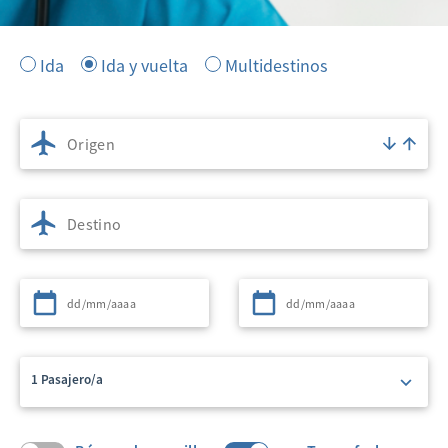
Ida
Ida y vuelta
Multidestinos
Origen
Destino
Partida
Regreso
1 Pasajero/a