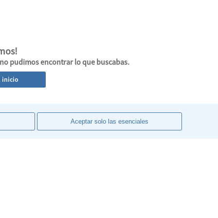
imos!
 no pudimos encontrar lo que buscabas.
l inicio
Aceptar solo las esenciales
 nosotros
WhatsApp
 3555
+54911-49404798 Lun
 a 20hs.
a Vie de 9 a 18hs