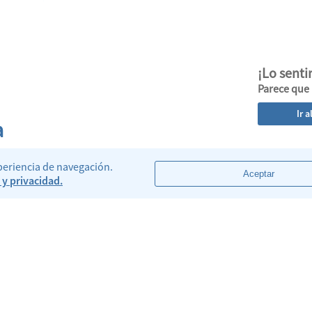
¡Lo sent
Parece que
Ir a
a
xperiencia de navegación.
Aceptar
 y privacidad.
Comunicate con
Contact Center:
res
+54 (11) 5199
Lun a Vie de 8