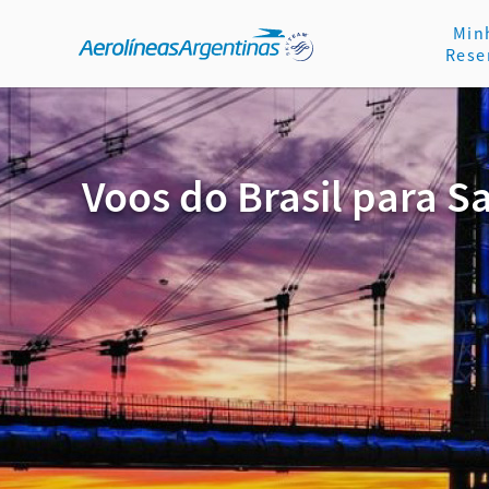
Min
Rese
Voos do Brasil para S