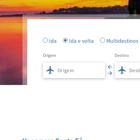
Ida
Ida e volta
Multidestinos
Origem
Destino