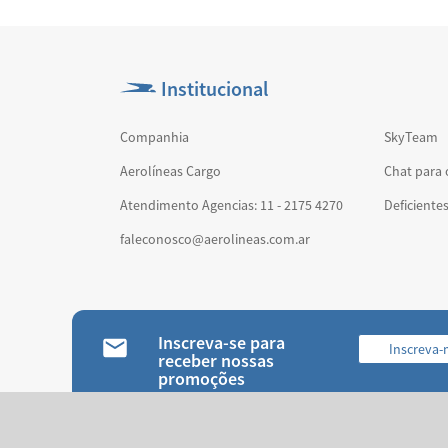
Institucional
Companhia
SkyTeam
Aerolíneas Cargo
Chat para 
Atendimento Agencias: 11 - 2175 4270
Deficiente
faleconosco@aerolineas.com.ar
Inscreva-se para
Inscreva
receber nossas
promoções