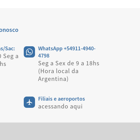
onosco
s/Sac:
WhatsApp +54911-4940-
 Seg a
4798
Seg a Sex de 9 a 18hs
8hs
(Hora local da
Argentina)
Filiais e aeroportos
acessando aqui