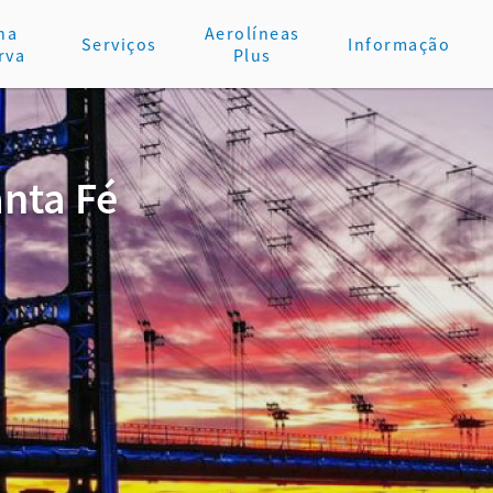
ha
Aerolíneas
Serviços
Informação
rva
Plus
anta Fé