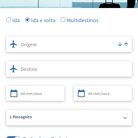
Ida
Ida e volta
Multidestinos
Origem
Destino
Partida
Retorno
1 Passageiro