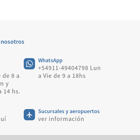
 nosotros
WhatsApp
+54911-49404798 Lun
 de 8 a
a Vie de 9 a 18hs
m y
a 14 hs.
Sucursales y aeropuertos
uí
ver información