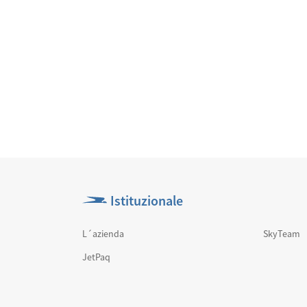
Istituzionale
L´azienda
SkyTeam
JetPaq