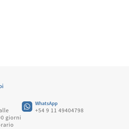
oi
WhatsApp
alle
+54 9 11 49404798
00 giorni
orario