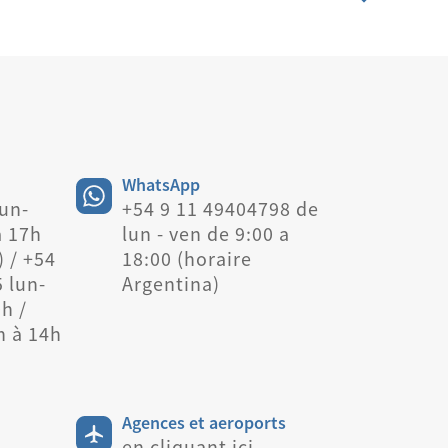
WhatsApp
un-
+54 9 11 49404798 de
à 17h
lun - ven de 9:00 a
) / +54
18:00 (horaire
 lun-
Argentina)
h /
h à 14h
Agences et aeroports
i
en cliquant ici