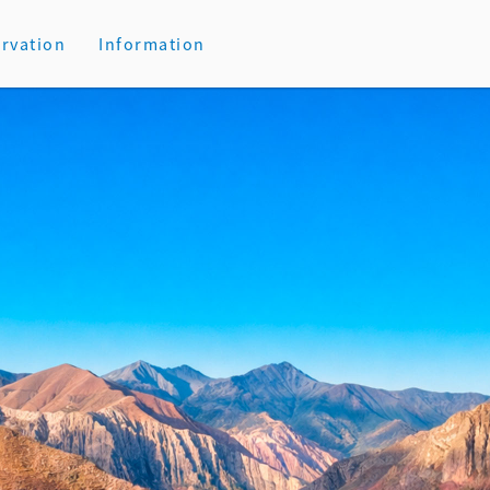
rvation
Information