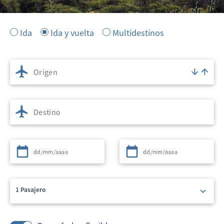
Ida
Ida y vuelta
Multidestinos
Origen
Destino
Partida
Regreso
1 Pasajero