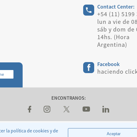
Contact Center:
+54 (11) 5199
lun a vie de 0
sáb y dom de 
14hs. (Hora
Argentina)
Facebook
haciendo clic
rme
ENCONTRANOS:
Legales y Condiciones Generales de Transporte
r la política de cookies y de
Sitio Oficial de Aerolineas Argentinas S.A.
Aceptar