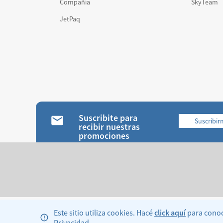
Compañía
SkyTeam
JetPaq
Suscribite para
Suscribi
recibir nuestras
promociones
Este sitio utiliza cookies. Hacé
click aquí
para conoce
Privacidad.