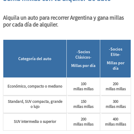
Alquila un auto para recorrer Argentina y gana millas
por cada día de alquiler.
-Socios
-Socios
Elite-
Clásicos-
Categoría del auto
Millas por
Millas por día
día
100
200
Económico, compacto o mediano
millas
millas
millas
millas
Standard, SUV compacta, grande
150
300
o lujo
millas
millas
millas
millas
200
400
SUV intermedia o superior
millas
millas
millas
milllas