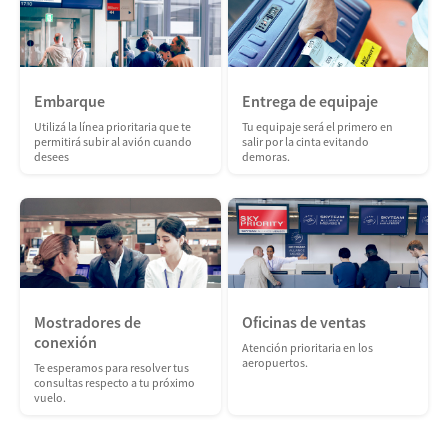
Embarque
Entrega de equipaje
Utilizá la línea prioritaria que te
Tu equipaje será el primero en
permitirá subir al avión cuando
salir por la cinta evitando
desees
demoras.
Mostradores de
Oficinas de ventas
conexión
Atención prioritaria en los
aeropuertos.
Te esperamos para resolver tus
consultas respecto a tu próximo
vuelo.