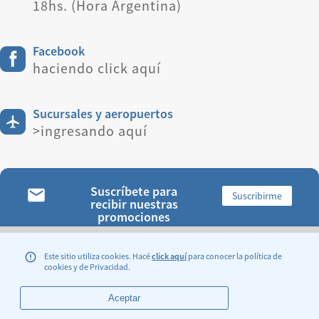
18hs. (Hora Argentina)
Facebook
haciendo click aquí
Sucursales y aeropuertos
>ingresando aquí
Suscríbete para
Suscribirme
recibir nuestras
promociones
ENCONTRANOS:
Este sitio utiliza cookies. Hacé
click aquí
para conocer la política de
cookies y de Privacidad.
Aceptar