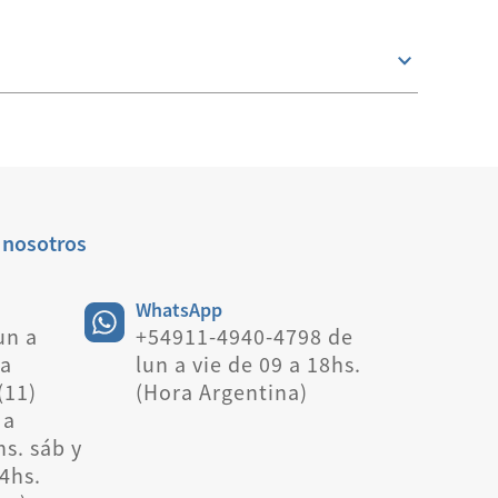
 nosotros
WhatsApp
un a
+54911-4940-4798 de
 a
lun a vie de 09 a 18hs.
(11)
(Hora Argentina)
 a
hs. sáb y
4hs.