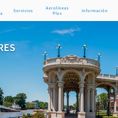
Aerolíneas
Servicios
Información
va
Plus
RES