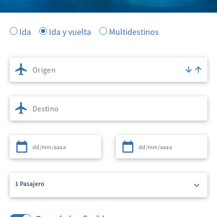
Ida
Ida y vuelta
Multidestinos
Origen
Destino
Partida
Regreso
1 Pasajero