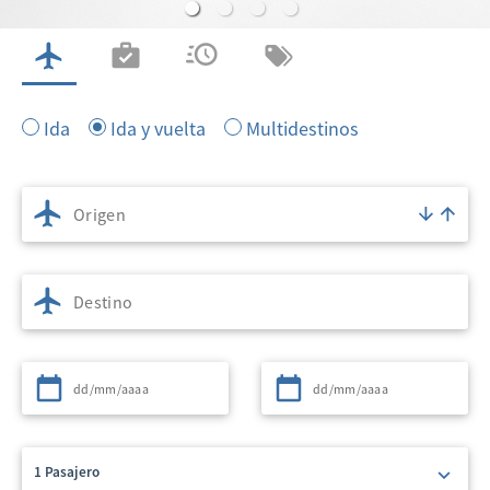
VUELOS
CHECK IN
ESTADO DE VUELO
MI RESERVA
Ida
Ida y vuelta
Multidestinos
Origen
Destino
Partida
Regreso
1 Pasajero