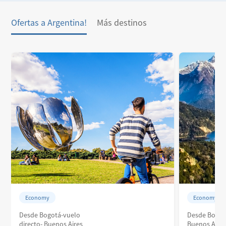
Ofertas a Argentina!
Más destinos
Economy
Economy
Desde Bogotá-vuelo
Desde Bogot
directo- Buenos Aires
Buenos Aires