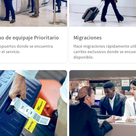
o de equipaje Prioritario
Migraciones
ropuertos donde se encuentra
Hacé migraciones rápidamente uti
el servicio.
carriles exclusivos donde se encue
disponible.