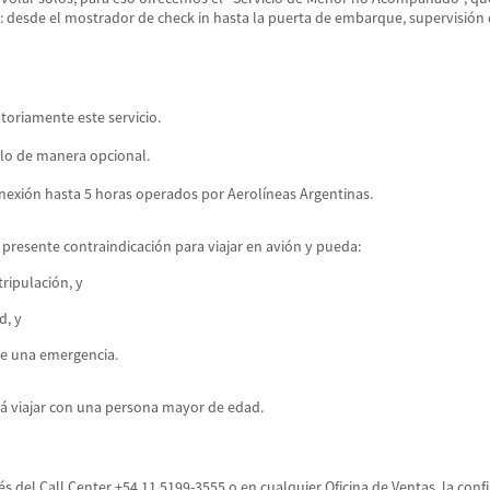
je: desde el mostrador de check in hasta la puerta de embarque, supervisión
toriamente este servicio.
lo de manera opcional.
onexión hasta 5 horas operados por Aerolíneas Argentinas.
presente contraindicación para viajar en avión y pueda:
ripulación, y
d, y
de una emergencia.
rá viajar con una persona mayor de edad.
és del Call Center +54 11 5199-3555 o en cualquier Oficina de Ventas, la conf