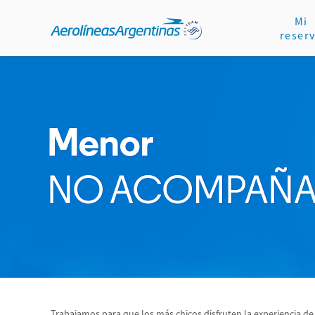
Mi
reser
Trabajamos para que los más chicos disfruten la experiencia 