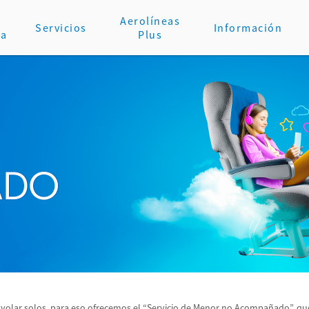
Aerolíneas
Servicios
Información
va
Plus
de volar solos, para eso ofrecemos el “Servicio de Menor no Acompañado”, 