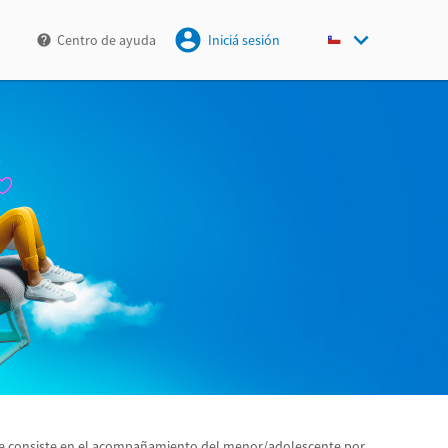
Centro de ayuda
Iniciá sesión
que consiste en el acompañamiento del menor/adolescente por