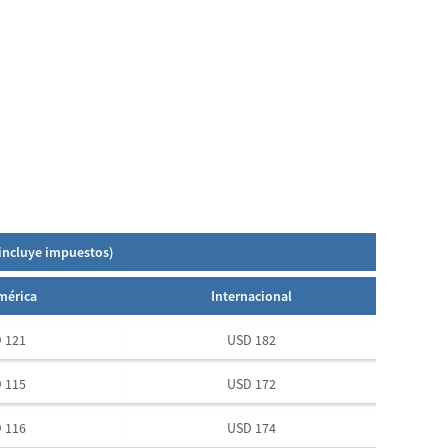
(incluye impuestos)
mérica
Internacional
 121
USD 182
 115
USD 172
 116
USD 174