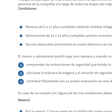
personal de la compañía a lo largo de todas las etapas del via
Condiciones
Menores de 5 a 11 años cumplidos deberán solicitar obliga
Adolescentes de 12 a 15 años cumplidos podrán contratar
Servicio disponible únicamente en vuelos directos o en c
El menor o adolescente podrá viajar solo siempre y cuando no 
comprender las instrucciones de seguridad que brinda la t
colocarse la máscara de oxígeno y el cinturón de segurida
contribuir físicamente con su propia evacuación en caso 
En caso de no cumplir con alguna de las tres condiciones debe
Reservá
Por lo menos 72 horas antes de la partida del vuelo a trav