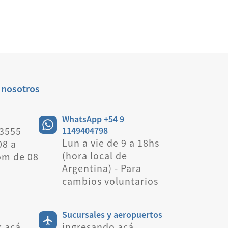
 nosotros
WhatsApp +54 9
 3555
1149404798
Lun a vie de 9 a 18hs
08 a
(hora local de
om de 08
Argentina) - Para
cambios voluntarios
Sucursales y aeropuertos
k acá
ingresando acá