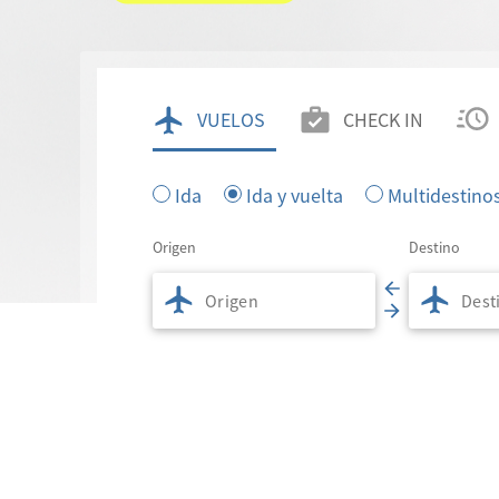
VUELOS
CHECK IN
Ida
Ida y vuelta
Multidestino
Origen
Destino