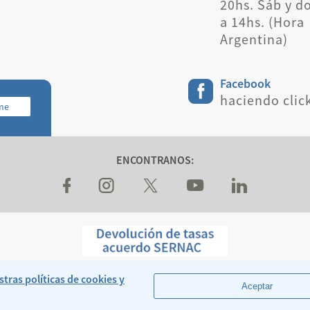
20hs. Sáb y d
a 14hs. (Hora
Argentina)
Facebook
haciendo clic
rme
ENCONTRANOS:
Legales y Condiciones Generales de Transporte
tras políticas de cookies y
Sitio Oficial de Aerolineas Argentinas S.A.
Aceptar
© 1996 - 2026