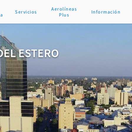
Aerolíneas
Servicios
Información
va
Plus
DEL ESTERO