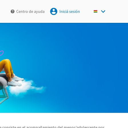
Centro de ayuda
Iniciá sesión
que consiste en el acompañamiento del menor/adolescente por