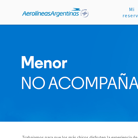
Mi
reser
Trabajamos para que los más chicos disfruten la experiencia 