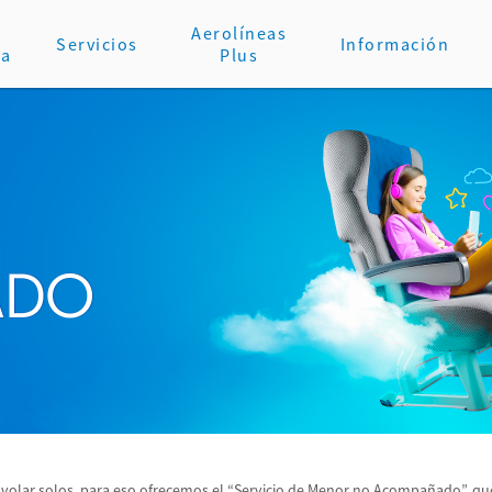
Aerolíneas
Servicios
Información
va
Plus
de volar solos, para eso ofrecemos el “Servicio de Menor no Acompañado”, 