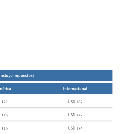
(incluye impuestos)
mérica
Internacional
 121
USD 182
 115
USD 172
 116
USD 174