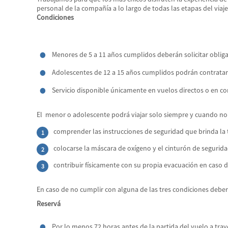
personal de la compañía a lo largo de todas las etapas del via
Condiciones
Menores de 5 a 11 años cumplidos deberán solicitar obliga
Adolescentes de 12 a 15 años cumplidos podrán contratar
Servicio disponible únicamente en vuelos directos o en c
El menor o adolescente podrá viajar solo siempre y cuando no 
comprender las instrucciones de seguridad que brinda la t
colocarse la máscara de oxígeno y el cinturón de segurida
contribuir físicamente con su propia evacuación en caso 
En caso de no cumplir con alguna de las tres condiciones debe
Reservá
Por lo menos 72 horas antes de la partida del vuelo a trav