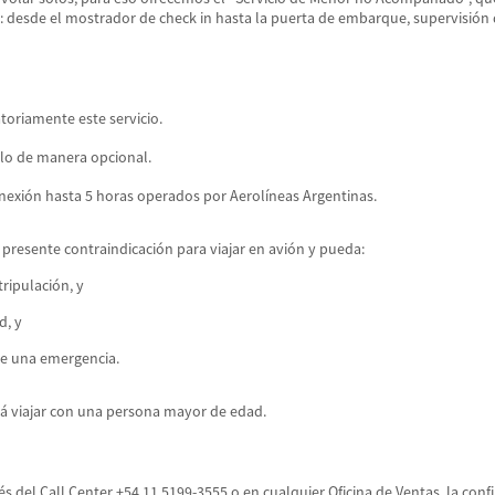
je: desde el mostrador de check in hasta la puerta de embarque, supervisión
toriamente este servicio.
lo de manera opcional.
onexión hasta 5 horas operados por Aerolíneas Argentinas.
presente contraindicación para viajar en avión y pueda:
ripulación, y
d, y
de una emergencia.
rá viajar con una persona mayor de edad.
és del Call Center +54 11 5199-3555 o en cualquier Oficina de Ventas, la conf