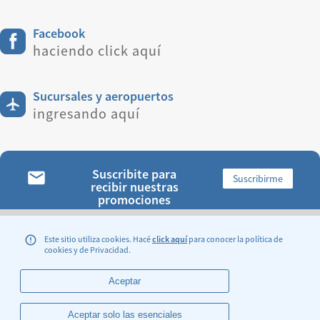
Facebook
haciendo click aquí
Sucursales y aeropuertos
ingresando aquí
Suscribite para
Suscribirme
recibir nuestras
promociones
ENCONTRANOS:
Este sitio utiliza cookies. Hacé
click aquí
para conocer la política de
cookies y de Privacidad.
Aceptar
Legales y Condiciones Generales de Transporte
Aceptar solo las esenciales
Sitio Oficial de Aerolineas Argentinas S.A.