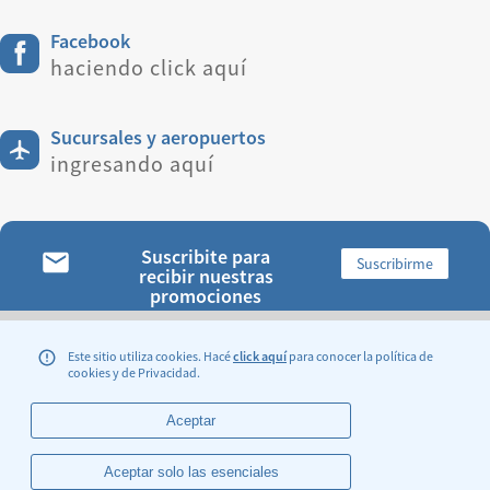
Facebook
haciendo click aquí
Sucursales y aeropuertos
ingresando aquí
Suscribite para
Suscribirme
recibir nuestras
promociones
ENCONTRANOS:
Este sitio utiliza cookies. Hacé
click aquí
para conocer la política de
cookies y de Privacidad.
Aceptar
Legales y Condiciones Generales de Transporte
Aceptar solo las esenciales
Sitio Oficial de Aerolineas Argentinas S.A.
© 1996 - 2026