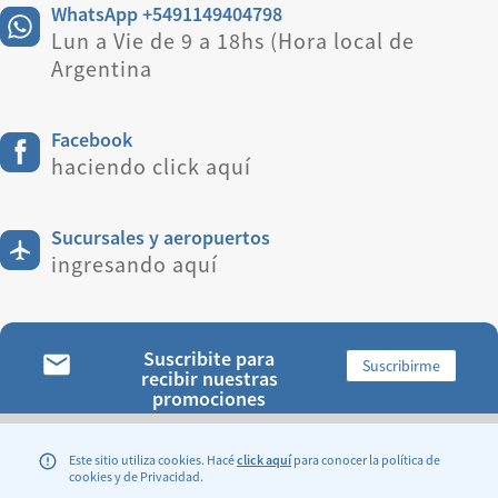
WhatsApp +5491149404798
Lun a Vie de 9 a 18hs (Hora local de
Argentina
Facebook
haciendo click aquí
Sucursales y aeropuertos
ingresando aquí
Suscribite para
Suscribirme
recibir nuestras
promociones
ENCONTRANOS:
Este sitio utiliza cookies. Hacé
click aquí
para conocer la política de
cookies y de Privacidad.