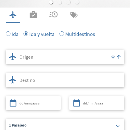
VUELOS
CHECK IN
ESTADO DE VUELO
MI RESERVA
Ida
Ida y vuelta
Multidestinos
Origen
Destino
Partida
Regreso
1 Pasajero