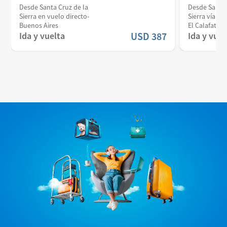
Desde Santa Cruz de la
Desde Santa 
Sierra en vuelo directo-
Sierra vía Bu
Buenos Aires
El Calafate
Ida y vuelta
USD
387
Ida y vuel